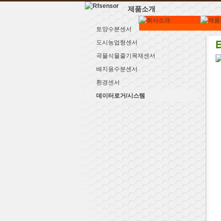
제품소개
토양수분센서
도시농업형센서
곡물식물줄기목재센서
배지용수분센서
환경센서
데이터로거/시스템