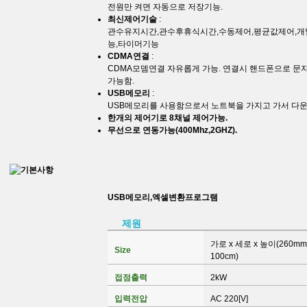
전원만 켜면 자동으로 저장기능.
최신제어기술
:
관수유지시간,관수후휴식시간,수동제어,평균값제어,개
능,타이머기능
CDMA연결
:
CDMA모뎀연결 자유롭게 가능. 연결시 핸드폰으로 
가능함.
USB메모리
:
USB메모리를 사용함으로서 노트북을 가지고 가서 다
한개의 제어기로 8채널 제어가능.
무선으로 연동가능(400Mhz,2GHZ).
USB메모리,엑셀변환프로그램
제원
가로 x 세로 x 높이(260mm 
Size
100cm)
접점출력
2kW
입력전압
AC 220[V]