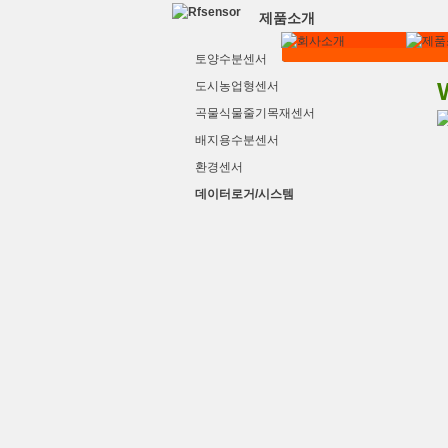
제품소개
토양수분센서
도시농업형센서
곡물식물줄기목재센서
배지용수분센서
환경센서
데이터로거/시스템