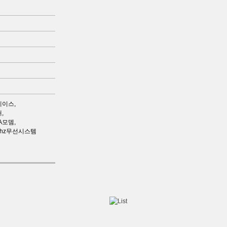
이스,
,
A모뎀,
Mhz무선시스템